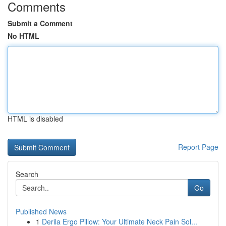
Comments
Submit a Comment
No HTML
HTML is disabled
Report Page
Search
Go
Published News
1
Derila Ergo Pillow: Your Ultimate Neck Pain Sol...