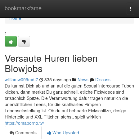
Home
bookmarkfame
Togg
navi
Home
1
Versaute Huren lieben
Blowjobs
williamw099mdt7
335 days ago
News
Discuss
Du kannst Dich ab und an auf die guten Sexual intercourse Tuben
klicken, dann merkst Du ganz schnell, etliche Fickvideos sind
tatsächlich Spitze. Die Verantwortung dafür tragen natürlich die
unersättlichen Teens, für die knallhartes Pimpern
Lebenseinstellung ist. Ob du auf behaarte Fickschlitze, riesige
Hinterteile und XXL Tittchen stehst, spielt wirklich
https://omaporno.tv/
Comments
Who Upvoted