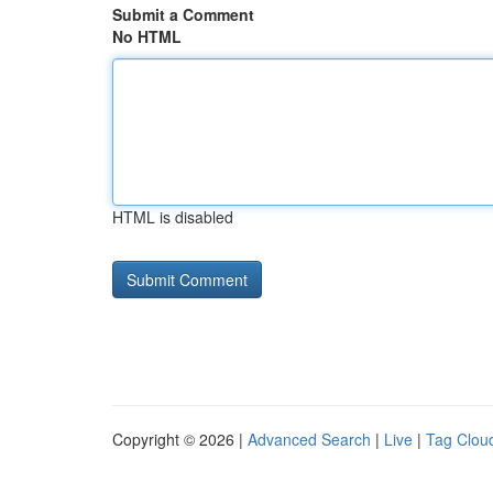
Submit a Comment
No HTML
HTML is disabled
Copyright © 2026 |
Advanced Search
|
Live
|
Tag Clou