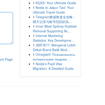
1
KQXS: Your Ultimate Guide
1
Noida to Jaipur Taxi: Your
Ultimate Travel Guide
1
Telegram数据恢复全攻略：
聊天记录与账号找回的实...
1
Inner West Sydney Rubbish
Removal Supporting Ac...
1
Internet Marketing
Statistics: Key Developme...
1
{BATIK77: Mengenal Lebih
Dekat Brand Batik Mod...
1
OmeglatV: Познакомьтесь
интересными людьми ...
ort Page
1
Noida's Pupil Visa
Migration: A Detailed Guide