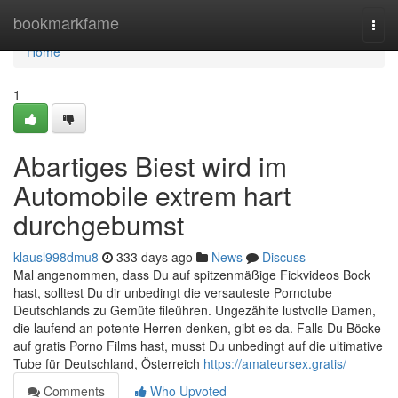
Home
bookmarkfame
Togg
navi
Home
1
Abartiges Biest wird im
Automobile extrem hart
durchgebumst
klausl998dmu8
333 days ago
News
Discuss
Mal angenommen, dass Du auf spitzenmäßige Fickvideos Bock
hast, solltest Du dir unbedingt die versauteste Pornotube
Deutschlands zu Gemüte fileühren. Ungezählte lustvolle Damen,
die laufend an potente Herren denken, gibt es da. Falls Du Böcke
auf gratis Porno Films hast, musst Du unbedingt auf die ultimative
Tube für Deutschland, Österreich
https://amateursex.gratis/
Comments
Who Upvoted