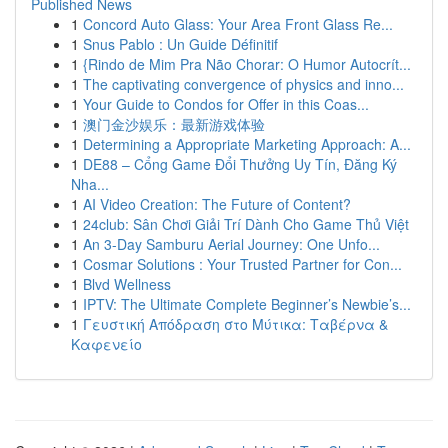
Published News
1
Concord Auto Glass: Your Area Front Glass Re...
1
Snus Pablo : Un Guide Définitif
1
{Rindo de Mim Pra Não Chorar: O Humor Autocrít...
1
The captivating convergence of physics and inno...
1
Your Guide to Condos for Offer in this Coas...
1
澳门金沙娱乐：最新游戏体验
1
Determining a Appropriate Marketing Approach: A...
1
DE88 – Cổng Game Đổi Thưởng Uy Tín, Đăng Ký
Nha...
1
AI Video Creation: The Future of Content?
1
24club: Sân Chơi Giải Trí Dành Cho Game Thủ Việt
1
An 3-Day Samburu Aerial Journey: One Unfo...
1
Cosmar Solutions : Your Trusted Partner for Con...
1
Blvd Wellness
1
IPTV: The Ultimate Complete Beginner’s Newbie’s...
1
Γευστική Απόδραση στο Μύτικα: Ταβέρνα &
Καφενείο