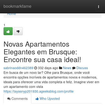
Home
bookmarkfame
Togg
navi
Home
1
Novas Apartamentos
Elegantes em Brusque:
Encontre sua casa ideal!
sabrinaoddn462389
332 days ago
News
Discuss
Em busca de um novo lar? Olhe para Brusque, onde você
encontra opções incríveis de apartamentos novos e modernos,
ideais para oferecer uma vida completa e feliz. Imagine viver em
um apartamento com vista
https://tayasnyp201930.ageeksblog.com/profile
Comments
Who Upvoted