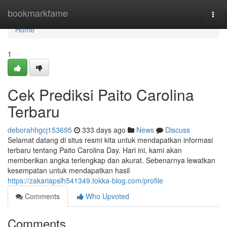
Home
bookmarkfame
Togg
navi
Home
1
Cek Prediksi Paito Carolina
Terbaru
deborahhgcj153695
333 days ago
News
Discuss
Selamat datang di situs resmi kita untuk mendapatkan informasi
terbaru tentang Paito Carolina Day. Hari ini, kami akan
memberikan angka terlengkap dan akurat. Sebenarnya lewatkan
kesempatan untuk mendapatkan hasil
https://zakariapslh541349.tokka-blog.com/profile
Comments
Who Upvoted
Comments