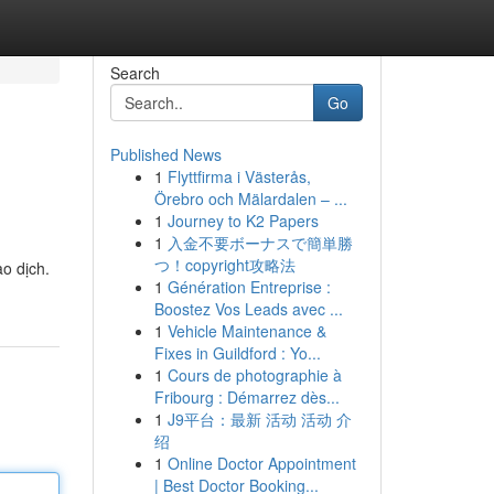
Search
Go
Published News
1
Flyttfirma i Västerås,
Örebro och Mälardalen – ...
1
Journey to K2 Papers
1
入金不要ボーナスで簡単勝
つ！copyright攻略法
ao dịch.
1
Génération Entreprise :
Boostez Vos Leads avec ...
1
Vehicle Maintenance &
Fixes in Guildford : Yo...
1
Cours de photographie à
Fribourg : Démarrez dès...
1
J9平台：最新 活动 活动 介
绍
1
Online Doctor Appointment
| Best Doctor Booking...