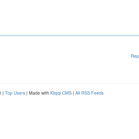
Rep
d
|
Top Users
| Made with
Kliqqi CMS
|
All RSS Feeds