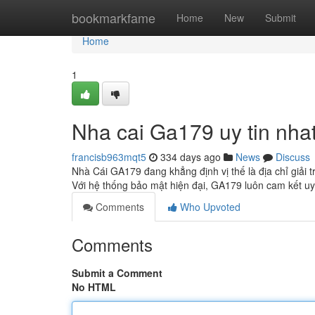
Home
bookmarkfame
Home
New
Submit
Home
1
Nha cai Ga179 uy tin nha
francisb963mqt5
334 days ago
News
Discuss
Nhà Cái GA179 đang khẳng định vị thế là địa chỉ giải t
Với hệ thống bảo mật hiện đại, GA179 luôn cam kết u
Comments
Who Upvoted
Comments
Submit a Comment
No HTML