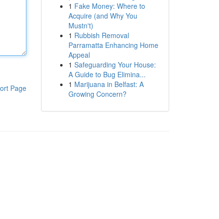
1
Fake Money: Where to
Acquire (and Why You
Mustn't)
1
Rubbish Removal
Parramatta Enhancing Home
Appeal
1
Safeguarding Your House:
A Guide to Bug Elimina...
1
Marijuana in Belfast: A
ort Page
Growing Concern?