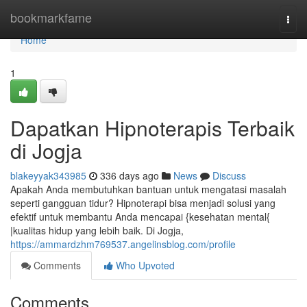
Home
bookmarkfame
Togg
navi
Home
1
Dapatkan Hipnoterapis Terbaik
di Jogja
blakeyyak343985
336 days ago
News
Discuss
Apakah Anda membutuhkan bantuan untuk mengatasi masalah
seperti gangguan tidur? Hipnoterapi bisa menjadi solusi yang
efektif untuk membantu Anda mencapai {kesehatan mental{
|kualitas hidup yang lebih baik. Di Jogja,
https://ammardzhm769537.angelinsblog.com/profile
Comments
Who Upvoted
Comments