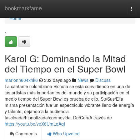
Home
bookmarkfame
Togg
navi
Home
1
Karol G: Dominando la Mitad
del Tiempo en el Super Bowl
marlonn604xhk6
332 days ago
News
Discuss
La cantante colombiana Bichota se está convirtiendo en una de
las artistas más importantes del mundo y su participación en el
medio tiempo del Super Bowl es prueba de ello. Su/Sus/Ella
misma presentación fue un espectáculo vibrante lleno de energía
y talento, dejando a la audiencia
fascinada/hipnotizada/conmovida. De/Con/A través de
https://youtu.be/veX8UmLqAqI
Comments
Who Upvoted