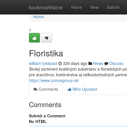
Home
bookmarkfame
Home
New
Submit
Home
1
Floristika
william1y49pia4
329 days ago
News
Discuss
Široký sortiment kvalitných substrátov a floristických
pre aranžérov, kvetinárstva aj veľkoobchodných partner
https://www.zumosgroup.sk/
Comments
Who Upvoted
Comments
Submit a Comment
No HTML