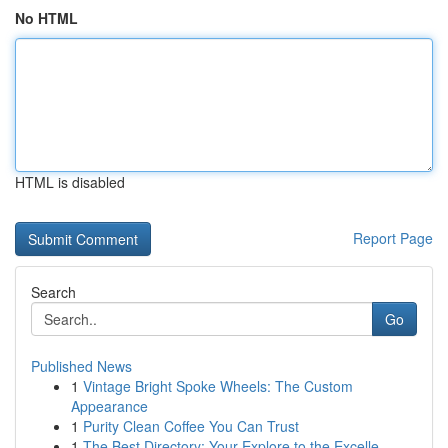
No HTML
HTML is disabled
Report Page
Search
Go
Published News
1
Vintage Bright Spoke Wheels: The Custom
Appearance
1
Purity Clean Coffee You Can Trust
1
The Best Directory: Your Explore to the Excelle...