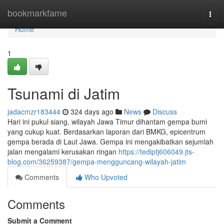
Home
bookmarkfame
Togg
navi
Home
1
Tsunami di Jatim
jadacmzr183444
324 days ago
News
Discuss
Hari ini pukul siang, wilayah Jawa Timur dihantam gempa bumi
yang cukup kuat. Berdasarkan laporan dari BMKG, epicentrum
gempa berada di Laut Jawa. Gempa ini mengakibatkan sejumlah
jalan mengalami kerusakan ringan
https://tediptj606049.jts-
blog.com/36259387/gempa-mengguncang-wilayah-jatim
Comments
Who Upvoted
Comments
Submit a Comment