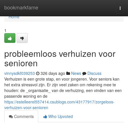
Home
bookmarkfame
Togg
navi
Home
1
probleemloos verhuizen voor
senioren
vinnysdkf039253
326 days ago
News
Discuss
Verhuizen is een grote stap, en voor jongeren. Voor seniors kan
het extra stressvol zijn. Er zijn veel zaken om rekening mee te
houden: de _organisatie_ van de verhuizing, een vinden van een
passende woning en de
https://estelleerel557414.csublogs.com/43177917/zorgeloos-
verhuizen-voor-senioren
Comments
Who Upvoted