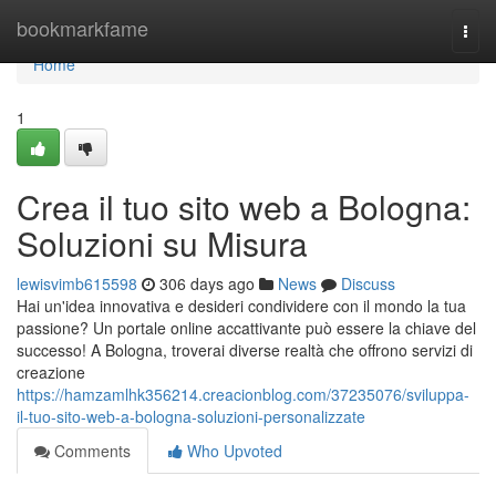
Home
bookmarkfame
Togg
navi
Home
1
Crea il tuo sito web a Bologna:
Soluzioni su Misura
lewisvimb615598
306 days ago
News
Discuss
Hai un'idea innovativa e desideri condividere con il mondo la tua
passione? Un portale online accattivante può essere la chiave del
successo! A Bologna, troverai diverse realtà che offrono servizi di
creazione
https://hamzamlhk356214.creacionblog.com/37235076/sviluppa-
il-tuo-sito-web-a-bologna-soluzioni-personalizzate
Comments
Who Upvoted