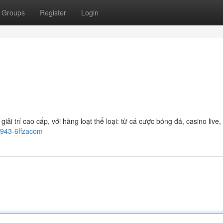
Groups
Register
Login
iải trí cao cấp, với hàng loạt thể loại: từ cá cược bóng đá, casino live,
09943-6ffzacom