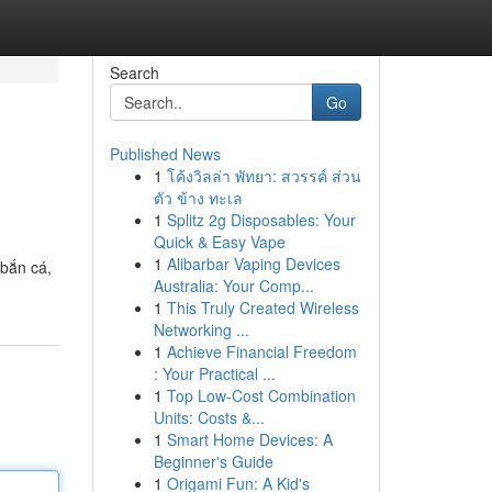
Search
Go
Published News
1
โค้งวิลล่า พัทยา: สวรรค์ ส่วน
ตัว ข้าง ทะเล
1
Splitz 2g Disposables: Your
Quick & Easy Vape
1
Alibarbar Vaping Devices
 bắn cá,
Australia: Your Comp...
1
This Truly Created Wireless
Networking ...
1
Achieve Financial Freedom
: Your Practical ...
1
Top Low-Cost Combination
Units: Costs &...
1
Smart Home Devices: A
Beginner's Guide
1
Origami Fun: A Kid's