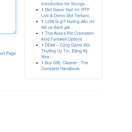
Introduction for Youngs...
1
Slot Gacor Hari Ini: RTP
Live & Demo Slot Terbaru
1
123b là gì? Hướng dẫn chi
tiết và đánh giá
1
This Area's Pet Cremation:
Kind Farewell Options
1
DE88 – Cổng Game Đổi
Thưởng Uy Tín, Đăng Ký
ort Page
Nha...
1
Buy GBL Cleaner : The
Complete Handbook