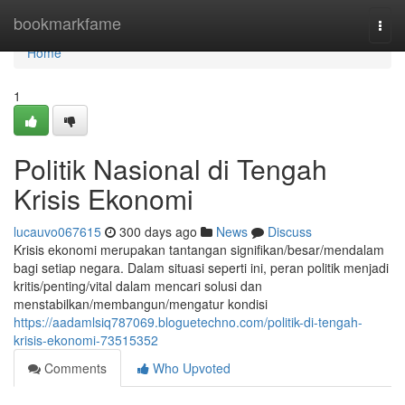
Home
bookmarkfame
Togg
navi
Home
1
Politik Nasional di Tengah
Krisis Ekonomi
lucauvo067615
300 days ago
News
Discuss
Krisis ekonomi merupakan tantangan signifikan/besar/mendalam
bagi setiap negara. Dalam situasi seperti ini, peran politik menjadi
kritis/penting/vital dalam mencari solusi dan
menstabilkan/membangun/mengatur kondisi
https://aadamlsiq787069.bloguetechno.com/politik-di-tengah-
krisis-ekonomi-73515352
Comments
Who Upvoted