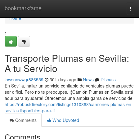
Home
bookmarkfame
Togg
navi
Home
1
Transporte Plumas en Sevilla:
A tu Servicio
lawsonwwgr886559
301 days ago
News
Discuss
En Sevilla, hallar un servicio confiable de vehículos plumas puede
ser difícil. Pero no te preocupes, ¡{Camión Plumas en Sevilla está
aquí para ayudarte! Ofrecemos una amplia gama de servicios de
https://robustdirectory.com/listings1310368/camiones-plumas-en-
sevilla-disponibles-para-ti
Comments
Who Upvoted
Comments