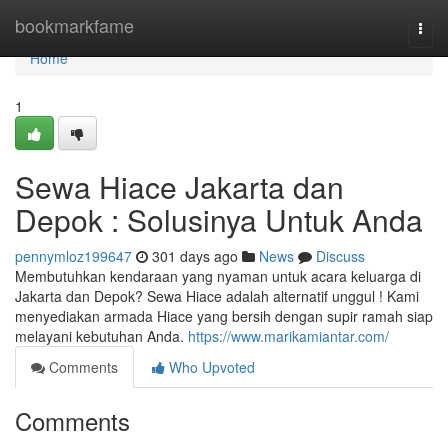
Home
bookmarkfame
Togg
navi
Home
1
Sewa Hiace Jakarta dan
Depok : Solusinya Untuk Anda
pennymloz199647
301 days ago
News
Discuss
Membutuhkan kendaraan yang nyaman untuk acara keluarga di
Jakarta dan Depok? Sewa Hiace adalah alternatif unggul ! Kami
menyediakan armada Hiace yang bersih dengan supir ramah siap
melayani kebutuhan Anda.
https://www.marikamiantar.com/
Comments
Who Upvoted
Comments