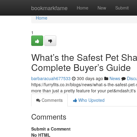
Home
bookmarkfame
Home
New
Submit
Home
1
What’s the Safest Pet Sh
Complete Buyer’s Guide
barbaracuah677533
300 days ago
News
Disc
https://furryfits.co.in/blogs/news/what-s-the-safest-p
more than just a pretty feature for your pet&mdash;it's 
Comments
Who Upvoted
Comments
Submit a Comment
No HTML