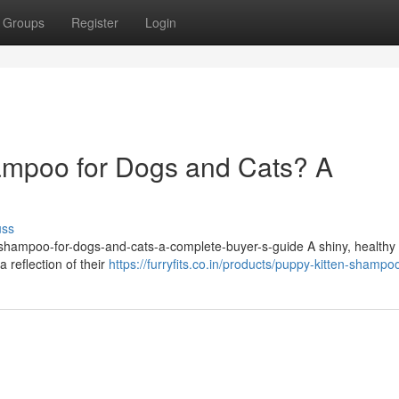
Groups
Register
Login
ampoo for Dogs and Cats? A
uss
et-shampoo-for-dogs-and-cats-a-complete-buyer-s-guide A shiny, healthy 
a reflection of their
https://furryfits.co.in/products/puppy-kitten-shampo