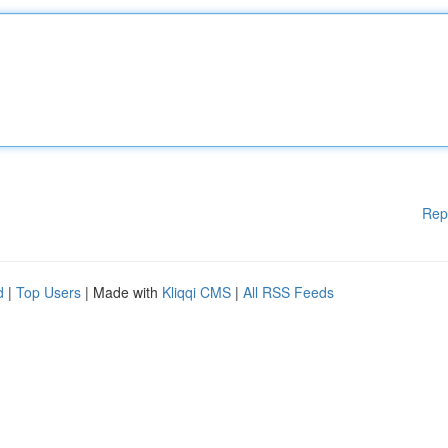
Rep
d
|
Top Users
| Made with
Kliqqi CMS
|
All RSS Feeds