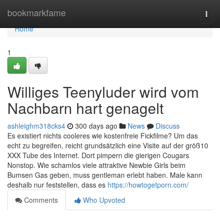
Home
bookmarkfame
Togg
navi
Home
1
Williges Teenyluder wird vom
Nachbarn hart genagelt
ashleighm318cks4
300 days ago
News
Discuss
Es existiert nichts cooleres wie kostenfreie Fickfilme? Um das
echt zu begreifen, reicht grundsätzlich eine Visite auf der größ10
XXX Tube des Internet. Dort pimpern die gierigen Cougars
Nonstop. Wie schamlos viele attraktive Newbie Girls beim
Bumsen Gas geben, muss gentleman erlebt haben. Male kann
deshalb nur feststellen, dass es
https://howtogetporn.com/
Comments
Who Upvoted