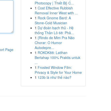
Photocopy | Thiết Bị} C...
1
Cost Effective Rubbish
Removal Inner West with ...
1
Rock Gnome Bard: A
Stone-Cold Musician
1
Dự đoán bạch thủ - Hệ
thống Thần Lô 68: Phâ...
1
{Rindo de Mim Pra Não
Chorar: O Humor
Autodepre...
ort Page
1
ROKOK88: Latihan
Bertahap 100% Praktis untuk
...
1
Frosted Window Film:
Privacy & Style for Your Home
1
123b là như thế nào?