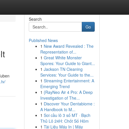
Search
Go
Published News
1
New Award Revealed : The
lt
Representation of...
1
Great White Monster
Spores: Your Guide to Giant...
1
Jackson TN Cleaning
Services: Your Guide to the...
Tuben
1
Streaming Entertainment: A
.tv/
Emerging Trend
1
{RayNeo Air 4 Pro: A Deep
Investigation of The...
1
Discover Your Dentabiome :
A Handbook to M...
1
Soi cầu lô 3 số MT · Bạch
Thủ Lô 24H: Chốt Số Hôm
1
Tài Liệu Máy In | Máy