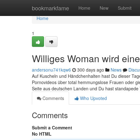
Home
bookmarkfame
Home
New
Submit
Home
1
Williges Woman wird ein
andersonu741kqw6
300 days ago
News
Discu
Auf Kuscheln und Händchenhalten hast Du dieser Tage 
Pornovideos über total hemmungslose Frauen oder gie
Seite aus deutschen Landen und Du hast standapede T
Comments
Who Upvoted
Comments
Submit a Comment
No HTML