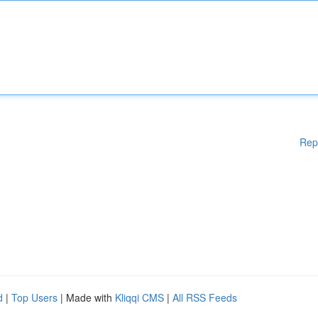
Rep
d
|
Top Users
| Made with
Kliqqi CMS
|
All RSS Feeds