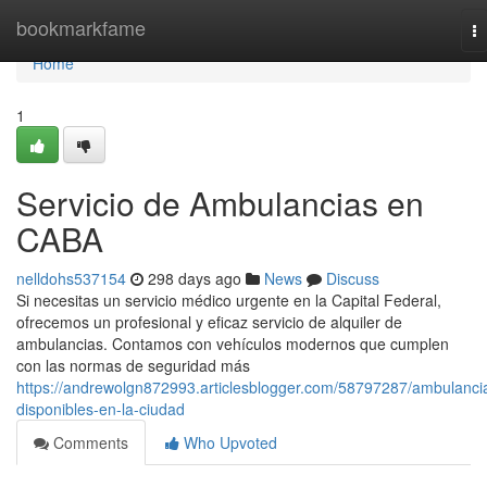
Home
bookmarkfame
T
na
Home
1
Servicio de Ambulancias en
CABA
nelldohs537154
298 days ago
News
Discuss
Si necesitas un servicio médico urgente en la Capital Federal,
ofrecemos un profesional y eficaz servicio de alquiler de
ambulancias. Contamos con vehículos modernos que cumplen
con las normas de seguridad más
https://andrewolgn872993.articlesblogger.com/58797287/ambulanci
disponibles-en-la-ciudad
Comments
Who Upvoted