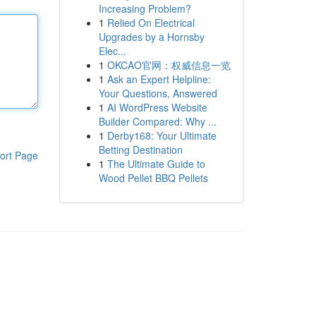
Increasing Problem?
1
Relied On Electrical
Upgrades by a Hornsby
Elec...
1
OKCAO官网：权威信息一览
1
Ask an Expert Helpline:
Your Questions, Answered
1
AI WordPress Website
Builder Compared: Why ...
1
Derby168: Your Ultimate
Betting Destination
ort Page
1
The Ultimate Guide to
Wood Pellet BBQ Pellets