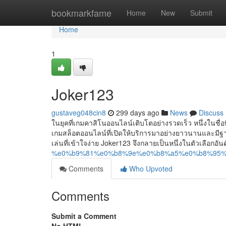
Home
bookmarkfame
Home
New
Submit
Home
1
Joker123
gustaveg048cin8
299 days ago
News
Discuss
ในยุคที่เกมคาสิโนออนไลน์เติบโตอย่างรวดเร็ว หนึ่งในชื่อ
เกมสล็อตออนไลน์ที่เปิดให้บริการมาอย่างยาวนานและมีฐ
เล่นที่เข้าใจง่าย Joker123 จึงกลายเป็นหนึ่งในตัวเลือกอั
%e0%b9%81%e0%b8%9e%e0%b8%a5%e0%b8%95%
Comments
Who Upvoted
Comments
Submit a Comment