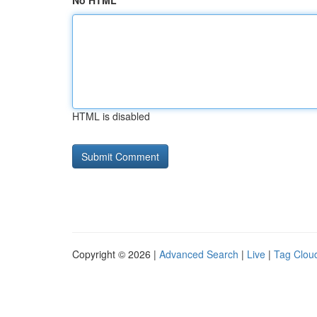
No HTML
HTML is disabled
Copyright © 2026 |
Advanced Search
|
Live
|
Tag Clou