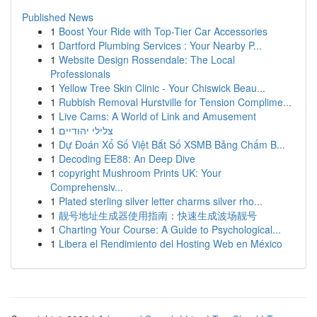
Published News
1
Boost Your Ride with Top-Tier Car Accessories
1
Dartford Plumbing Services : Your Nearby P...
1
Website Design Rossendale: The Local
Professionals
1
Yellow Tree Skin Clinic - Your Chiswick Beau...
1
Rubbish Removal Hurstville for Tension Complime...
1
Live Cams: A World of Link and Amusement
1
צלילי יהודיים
1
Dự Đoán Xổ Số Việt Bắt Số XSMB Bảng Chấm B...
1
Decoding EE88: An Deep Dive
1
copyright Mushroom Prints UK: Your
Comprehensiv...
1
Plated sterling silver letter charms silver rho...
1
靓号地址生成器使用指南：快速生成波场靓号
1
Charting Your Course: A Guide to Psychological...
1
Libera el Rendimiento del Hosting Web en México