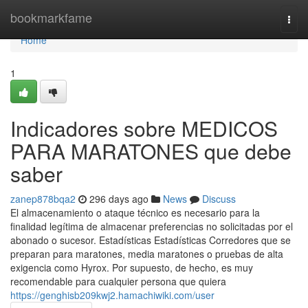
Home
bookmarkfame
Togg
navi
Home
1
Indicadores sobre MEDICOS
PARA MARATONES que debe
saber
zanep878bqa2
296 days ago
News
Discuss
El almacenamiento o ataque técnico es necesario para la
finalidad legítima de almacenar preferencias no solicitadas por el
abonado o sucesor. Estadísticas Estadísticas Corredores que se
preparan para maratones, media maratones o pruebas de alta
exigencia como Hyrox. Por supuesto, de hecho, es muy
recomendable para cualquier persona que quiera
https://genghisb209kwj2.hamachiwiki.com/user