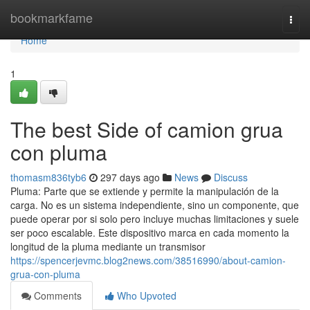
Home
bookmarkfame
Togg
navi
Home
1
The best Side of camion grua
con pluma
thomasm836tyb6
297 days ago
News
Discuss
Pluma: Parte que se extiende y permite la manipulación de la
carga. No es un sistema independiente, sino un componente, que
puede operar por si solo pero incluye muchas limitaciones y suele
ser poco escalable. Este dispositivo marca en cada momento la
longitud de la pluma mediante un transmisor
https://spencerjevmc.blog2news.com/38516990/about-camion-
grua-con-pluma
Comments
Who Upvoted