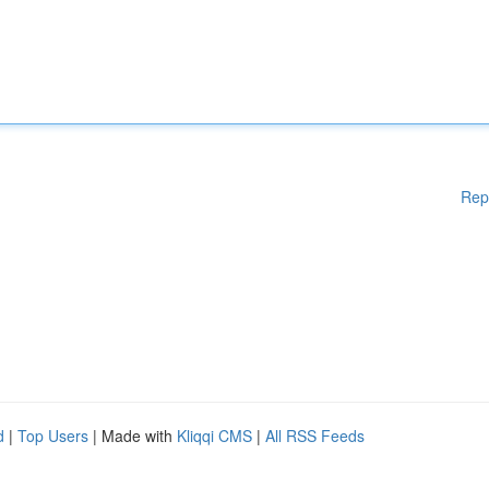
Rep
d
|
Top Users
| Made with
Kliqqi CMS
|
All RSS Feeds