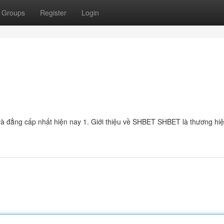
Groups
Register
Login
 và đẳng cấp nhất hiện nay 1. Giới thiệu về SHBET SHBET là thương hi