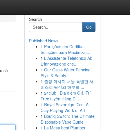
Search
Go
Published News
1
Partições em Curitiba:
Soluções para Maximizar...
1
L'Assistente Telefonico AI:
L'Innovazione che...
1
Our Glass Water Fencing:
ệu cá
Style & Safety
1
출장 마사지 서울 특별한 서
비스로 당신의 하루를 ...
1
24club : Địa điểm Giải Trí
Trực tuyến Hàng Đ...
1
Royal Sovereign Dice: A
Clay Playing Work of Art
1
Boutiq Switch: The Ultimate
Disposable Vape Guide
1
La Mesa best Plumber