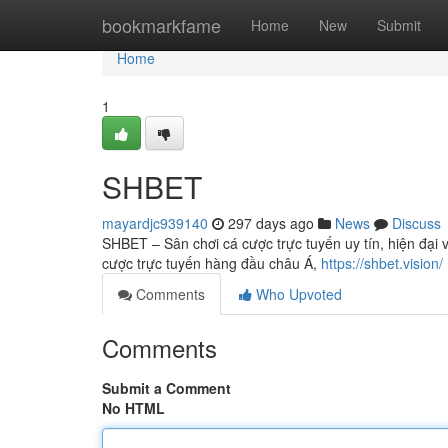
Home
bookmarkfame
Home
New
Submit
Home
1
SHBET
mayardjc939140
297 days ago
News
Discuss
SHBET – Sân chơi cá cược trực tuyến uy tín, hiện đại
cược trực tuyến hàng đầu châu Á,
https://shbet.vision/
Comments
Who Upvoted
Comments
Submit a Comment
No HTML