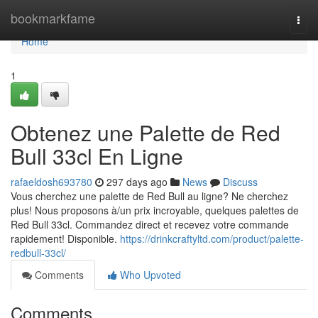
Home
bookmarkfame
Togg
navi
Home
1
Obtenez une Palette de Red
Bull 33cl En Ligne
rafaeldosh693780
297 days ago
News
Discuss
Vous cherchez une palette de Red Bull au ligne? Ne cherchez
plus! Nous proposons à/un prix incroyable, quelques palettes de
Red Bull 33cl. Commandez direct et recevez votre commande
rapidement! Disponible.
https://drinkcraftyltd.com/product/palette-
redbull-33cl/
Comments
Who Upvoted
Comments