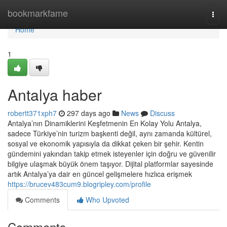
Home
bookmarkfame
Togg
navi
Home
1
Antalya haber
robertt371xph7
297 days ago
News
Discuss
Antalya’nın Dinamiklerini Keşfetmenin En Kolay Yolu Antalya,
sadece Türkiye’nin turizm başkenti değil, aynı zamanda kültürel,
sosyal ve ekonomik yapısıyla da dikkat çeken bir şehir. Kentin
gündemini yakından takip etmek isteyenler için doğru ve güvenilir
bilgiye ulaşmak büyük önem taşıyor. Dijital platformlar sayesinde
artık Antalya’ya dair en güncel gelişmelere hızlıca erişmek
https://brucev483cum9.blogripley.com/profile
Comments
Who Upvoted
Comments