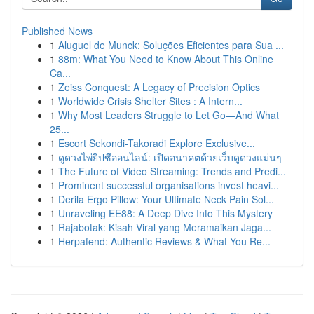
Published News
1
Aluguel de Munck: Soluções Eficientes para Sua ...
1
88m: What You Need to Know About This Online
Ca...
1
Zeiss Conquest: A Legacy of Precision Optics
1
Worldwide Crisis Shelter Sites : A Intern...
1
Why Most Leaders Struggle to Let Go—And What
25...
1
Escort Sekondi-Takoradi Explore Exclusive...
1
ดูดวงไพ่ยิปซีออนไลน์: เปิดอนาคตด้วยเว็บดูดวงแม่นๆ
1
The Future of Video Streaming: Trends and Predi...
1
Prominent successful organisations invest heavi...
1
Derila Ergo Pillow: Your Ultimate Neck Pain Sol...
1
Unraveling EE88: A Deep Dive Into This Mystery
1
Rajabotak: Kisah Viral yang Meramaikan Jaga...
1
Herpafend: Authentic Reviews & What You Re...