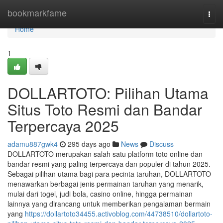
Home
bookmarkfame
Togg
navi
Home
1
DOLLARTOTO: Pilihan Utama
Situs Toto Resmi dan Bandar
Terpercaya 2025
adamu887gwk4
295 days ago
News
Discuss
DOLLARTOTO merupakan salah satu platform toto online dan
bandar resmi yang paling terpercaya dan populer di tahun 2025.
Sebagai pilihan utama bagi para pecinta taruhan, DOLLARTOTO
menawarkan berbagai jenis permainan taruhan yang menarik,
mulai dari togel, judi bola, casino online, hingga permainan
lainnya yang dirancang untuk memberikan pengalaman bermain
yang
https://dollartoto34455.activoblog.com/44738510/dollartoto-