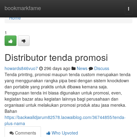
Home
bookmarkfame
Togg
navi
Home
1
Distributor tenda promosi
howards846vuo7
296 days ago
News
Discuss
Tenda printing, promosi maupun tenda custom merupakan tenda
yang menggunakan rangka pipa besi dengan sistem knockdown
dan portable yang praktis untuk dibawa kemana saja.
Penggunaan tenda ini biasa digunakan untuk promosi, even,
kegiatan bazar atau kegiatan lainnya bagi perusahaan dan
organisasi untuk melakukan promosi produk atau jasa mereka.
Bahan
https://backwalldjarum82578.laowaiblog.com/36744855/tenda-
plus-nama
Comments
Who Upvoted