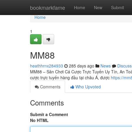
Home
bookmarkfame
Home
New
Submit
Home
1
MM88
heathhrnx284933
285 days ago
News
Discuss
MM88 – Sân Chơi Cá Cược Trực Tuyến Uy Tín, An Toà
cược trực tuyến hàng đầu tại châu Á, được
https://mm
Comments
Who Upvoted
Comments
Submit a Comment
No HTML