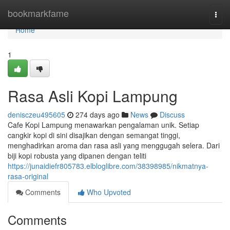
Home
bookmarkfame
Togg
navi
Home
1
Rasa Asli Kopi Lampung
denisczeu495605
274 days ago
News
Discuss
Cafe Kopi Lampung menawarkan pengalaman unik. Setiap
cangkir kopi di sini disajikan dengan semangat tinggi,
menghadirkan aroma dan rasa asli yang menggugah selera. Dari
biji kopi robusta yang dipanen dengan teliti
https://junaidiefr805783.elbloglibre.com/38398985/nikmatnya-
rasa-original
Comments
Who Upvoted
Comments