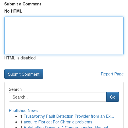
Submit a Comment
No HTML
HTML is disabled
Report Page
Search
Go
Published News
1
Trustworthy Fault Detection Provider from an Ex...
1
acquire Fioricet For Chronic problems
1
Retatrutide Dosage: A Comprehensive Manual