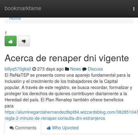
Home
bookmarkfame
To
na
Home
1
Acerca de renaper dni vigente
billyq570gks0
273 days ago
News
Discuss
El⁣ ReNaTEP se presenta como ‍una ⁣aparejo fundamental para la
inclusión y el crecimiento de los trabajadores de la Capital
popular. ⁣A través de este registro,⁣ se busca recordar, formalizar y
proteger los derechos de quienes contribuyen diariamente a la
Heredad del país. El Plan Renatep también ofrece beneficios
para
https://aluminegarciahernandezltkpt84.wizzardsblog.com/38285104/
regla-2-minuto-de-renaper-consulta-dni-extranjeros
Comments
Who Upvoted