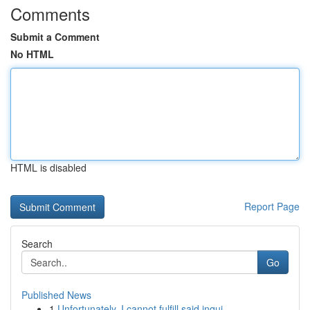
Comments
Submit a Comment
No HTML
HTML is disabled
Report Page
Search
Go
Published News
1
Unfortunately, I cannot fulfill said inqui...