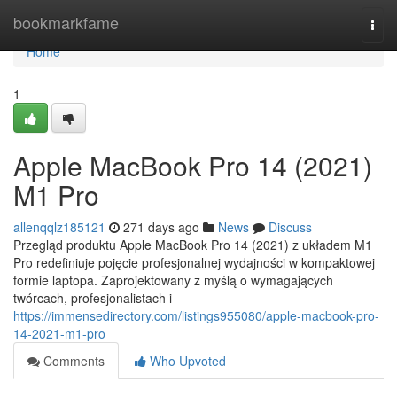
Home
bookmarkfame
Togg
navi
Home
1
Apple MacBook Pro 14 (2021)
M1 Pro
allenqqlz185121
271 days ago
News
Discuss
Przegląd produktu Apple MacBook Pro 14 (2021) z układem M1
Pro redefiniuje pojęcie profesjonalnej wydajności w kompaktowej
formie laptopa. Zaprojektowany z myślą o wymagających
twórcach, profesjonalistach i
https://immensedirectory.com/listings955080/apple-macbook-pro-
14-2021-m1-pro
Comments
Who Upvoted