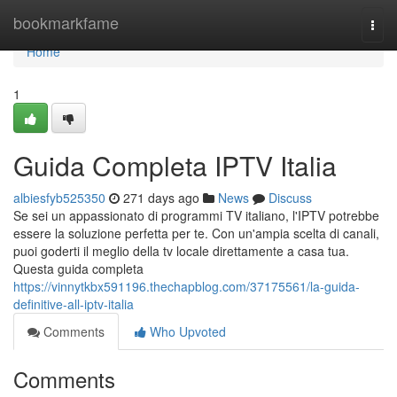
Home
bookmarkfame
Togg
navi
Home
1
Guida Completa IPTV Italia
albiesfyb525350
271 days ago
News
Discuss
Se sei un appassionato di programmi TV italiano, l'IPTV potrebbe
essere la soluzione perfetta per te. Con un'ampia scelta di canali,
puoi goderti il meglio della tv locale direttamente a casa tua.
Questa guida completa
https://vinnytkbx591196.thechapblog.com/37175561/la-guida-
definitive-all-iptv-italia
Comments
Who Upvoted
Comments