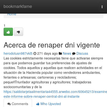
Home
bookmarkfame
Tog
nav
Home
1
Acerca de renaper dni vigente
herodotusn987vkl5
271 days ago
News
Discuss
Las cookies estrictamente necesarias tiene que activarse siempre
para que podamos guardar tus preferencias de ajustes de
cookies. Todos aquellos y aquellas que realicen actividades en el
situación de la Hacienda popular como vendedores ambulantes,
feriantes o artesanas; cartoneras y recicladores;
pequeñTriunfador agricultoras y agricultores; trabajadoras
sociocomunitarias y de la
https://saldotarjetaalimentaria44555.arwebo.com/60645213/examin
este-informe-sobre-renaper-central-dni-al-instante
Comments
Who Upvoted