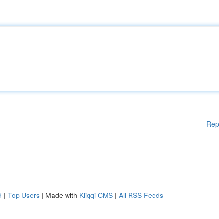
Rep
d
|
Top Users
| Made with
Kliqqi CMS
|
All RSS Feeds