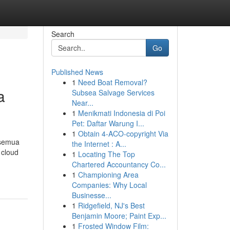
Search
Go
Published News
1
Need Boat Removal?
a
Subsea Salvage Services
Near...
1
Menikmati Indonesia di Poi
Pet: Daftar Warung I...
1
Obtain 4-ACO-copyright Via
 semua
the Internet : A...
 cloud
1
Locating The Top
Chartered Accountancy Co...
1
Championing Area
Companies: Why Local
Businesse...
1
Ridgefield, NJ's Best
Benjamin Moore; Paint Exp...
1
Frosted Window Film: