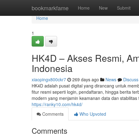
Home
bookmarkfame
Home
New
Submit
Home
1
HK4D – Akses Resmi, Am
Indonesia
xiaopingx800ckr7
269 days ago
News
Discuss
HK4D adalah pusat digital yang dirancang untuk memb
fitur resmi seperti login, pendaftaran, hingga berit
modern yang menjamin keamanan data dan stabilitas ti
https://ranky10.com/hk4d/
Comments
Who Upvoted
Comments