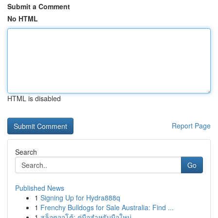
Submit a Comment
No HTML
HTML is disabled
Report Page
Search
Go
Published News
1
Signing Up for Hydra888q
1
Frenchy Bulldogs for Sale Australia: Find ...
1
สล็อตออโต้: คู่มือสำหรับมือใหม่