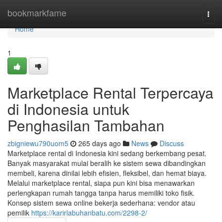
Home
bookmarkfame
Togg
navi
Home
1
Marketplace Rental Terpercaya
di Indonesia untuk
Penghasilan Tambahan
zbigniewu790uom5
265 days ago
News
Discuss
Marketplace rental di Indonesia kini sedang berkembang pesat.
Banyak masyarakat mulai beralih ke sistem sewa dibandingkan
membeli, karena dinilai lebih efisien, fleksibel, dan hemat biaya.
Melalui marketplace rental, siapa pun kini bisa menawarkan
perlengkapan rumah tangga tanpa harus memiliki toko fisik.
Konsep sistem sewa online bekerja sederhana: vendor atau
pemilik
https://karirlabuhanbatu.com/2298-2/