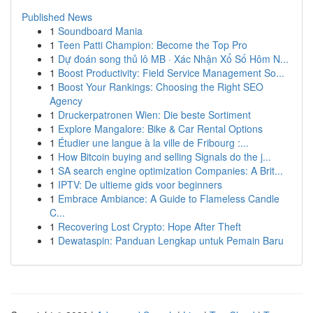
Published News
1
Soundboard Mania
1
Teen Patti Champion: Become the Top Pro
1
Dự đoán song thủ lô MB · Xác Nhận Xổ Số Hôm N...
1
Boost Productivity: Field Service Management So...
1
Boost Your Rankings: Choosing the Right SEO
Agency
1
Druckerpatronen Wien: Die beste Sortiment
1
Explore Mangalore: Bike & Car Rental Options
1
Étudier une langue à la ville de Fribourg :...
1
How Bitcoin buying and selling Signals do the j...
1
SA search engine optimization Companies: A Brit...
1
IPTV: De ultieme gids voor beginners
1
Embrace Ambiance: A Guide to Flameless Candle
C...
1
Recovering Lost Crypto: Hope After Theft
1
Dewataspin: Panduan Lengkap untuk Pemain Baru