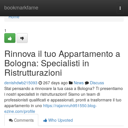
Home
bookmarkfame
Togg
navi
Home
1
Rinnova il tuo Appartamento a
Bologna: Specialisti in
Ristrutturazioni
denishdwb215093
267 days ago
News
Discuss
Stai pensando a rinnovare la tua casa a Bologna? Ti presentiamo
i nostri specialisti in ristrutturazioni! Siamo un team di
professionisti qualificati e appassionati, pronti a trasformare il tuo
appartamento in uno
https://rajannruh951550.blog-
ezine.com/profile
Comments
Who Upvoted