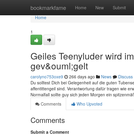
Home
bookmarkfame
Home
New
Submit
Home
1
Geiles Teenyluder wird i
gev&ouml;gelt
carolyno753oxe9
266 days ago
News
Discuss
Du solltest Dich bei Gelegenheit auf die guten Tubensei
affentittengeil sind. Verantwortung dafür tragen wie er
Normalfall sollte guy sich jeden Morgen ein spitzenm
Comments
Who Upvoted
Comments
Submit a Comment