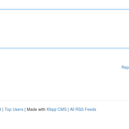
Rep
d
|
Top Users
| Made with
Kliqqi CMS
|
All RSS Feeds