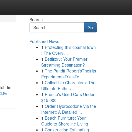
Search
Go
Published News
1
Protecting this coastal town
: The Overvi...
1
Betflix93: Your Premier
Streaming Destination?
1
The Pundit Report'sTheirIts
ExperimentsTrialsTe...
l
1
Collectible Characters: The
ist. Im
Ultimate Enthus...
d.tv/
1
Fresno's Used Cars Under
$15,000
1
Order Hydrocodone Via the
Internet: A Detailed ...
1
Beach Furniture: Your
Guide to Shoreline Living
1
Construction Estimating