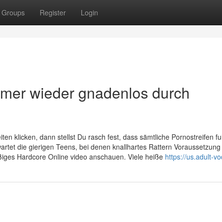
Groups
Register
Login
mmer wieder gnadenlos durch
ten klicken, dann stellst Du rasch fest, dass sämtliche Pornostreifen ful
wartet die gierigen Teens, bei denen knallhartes Rattern Voraussetzung 
äßiges Hardcore Online video anschauen. Viele heiße
https://us.adult-vo