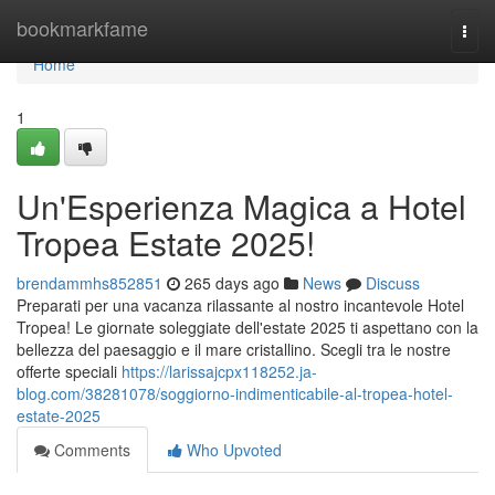
Home
bookmarkfame
Togg
navi
Home
1
Un'Esperienza Magica a Hotel
Tropea Estate 2025!
brendammhs852851
265 days ago
News
Discuss
Preparati per una vacanza rilassante al nostro incantevole Hotel
Tropea! Le giornate soleggiate dell'estate 2025 ti aspettano con la
bellezza del paesaggio e il mare cristallino. Scegli tra le nostre
offerte speciali
https://larissajcpx118252.ja-
blog.com/38281078/soggiorno-indimenticabile-al-tropea-hotel-
estate-2025
Comments
Who Upvoted