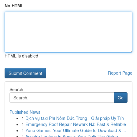
No HTML
HTML is disabled
Report Page
Search
Go
Published News
1
Dịch vụ taxi Phi Nôm Đức Trọng - Giải pháp Uy Tín
1
Emergency Roof Repair Newark NJ: Fast & Reliable
1
Yono Games: Your Ultimate Guide to Download & ...
1
Acquire Laptops in Kenya: Your Definitive Guide