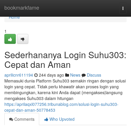
Home
bookmarkfame
Togg
navi
Home
1
Sederhananya Login Suhu303:
Cepat dan Aman
aprilicnr611194
244 days ago
News
Discuss
Memasuki dunia Platform Suhu303 semakin ringan dengan solusi
login yang cepat. Tidak perlu khawatir akan proses login yang
membingungkan, karena kini Anda dapat {mengakses|langsung
mengakses Suhu303 dalam hitungan
https://aprilaqxl077256.tribunablog.com/solusi-login-suhu303-
cepat-dan-aman-50778453
Comments
Who Upvoted