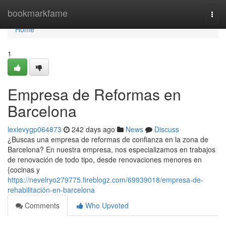
Home
bookmarkfame
Togg
navi
Home
1
Empresa de Reformas en
Barcelona
lexievygp064873
242 days ago
News
Discuss
¿Buscas una empresa de reformas de confianza en la zona de
Barcelona? En nuestra empresa, nos especializamos en trabajos
de renovación de todo tipo, desde renovaciones menores en
{cocinas y
https://nevelryo279775.fireblogz.com/69939018/empresa-de-
rehabilitación-en-barcelona
Comments
Who Upvoted