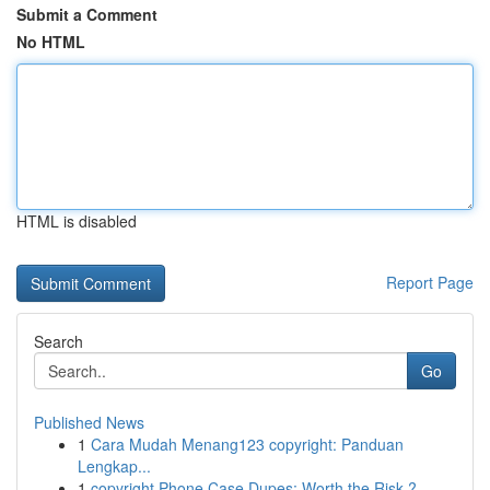
Submit a Comment
No HTML
HTML is disabled
Report Page
Search
Go
Published News
1
Cara Mudah Menang123 copyright: Panduan
Lengkap...
1
copyright Phone Case Dupes: Worth the Risk ?