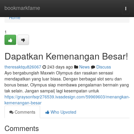
Home
bookmarkfame
Togg
navi
Home
1
Dapatkan Kemenangan Besar!
theresaktqu826067
243 days ago
News
Discuss
Ayo bergabunglah Maxwin Olympus dan rasakan sensasi
mendapatkan yang luar biasa. Dengan berbagai slot seru dan
bonus besar, Olympus siap membawa pengalaman bermain yang
tak selain. Jangan sampai| lagi kesempatan untuk
https://graysonfsqr276539.ivasdesign.com/59969603/menangkan-
kemenangan-besar
Comments
Who Upvoted
Comments