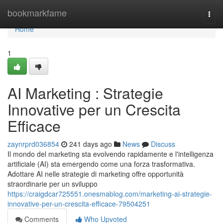
Home
bookmarkfame
Togg
navi
Home
1
AI Marketing : Strategie
Innovative per un Crescita
Efficace
zaynrprd036854
241 days ago
News
Discuss
Il mondo del marketing sta evolvendo rapidamente e l'intelligenza
artificiale (AI) sta emergendo come una forza trasformativa.
Adottare AI nelle strategie di marketing offre opportunità
straordinarie per un sviluppo
https://craigdcar725551.onesmablog.com/marketing-ai-strategie-
innovative-per-un-crescita-efficace-79504251
Comments
Who Upvoted