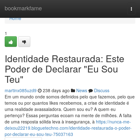
Home
bookmarkfame
Togg
navi
Home
1
Identidade Restaurada: Este
Poder de Declarar "Eu Sou
Teu"
martinx085uzd9
238 days ago
News
Discuss
Em um mundo onde somos definidos pelo que fazemos, pelo que
temos ou por quantos likes recebemos, a crise de identidade é
uma realidade avassaladora. Quem sou eu? A quem eu
pertenço? Essas perguntas ecoam na mente de milhões. A falta
de uma resposta sólida leva à insegurança, à
https://nunca-me-
deixou22219.bloguetechno.com/identidade-restaurada-o-poder-
por-declarar-eu-sou-teu-75037163