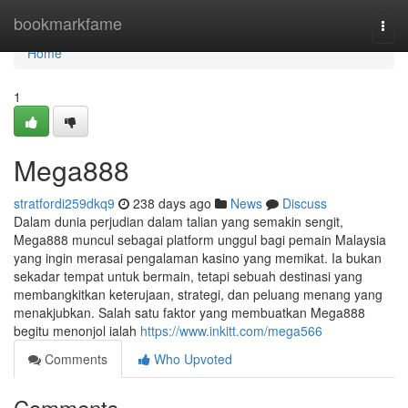
Home
bookmarkfame
Togg
navi
Home
1
Mega888
stratfordi259dkq9
238 days ago
News
Discuss
Dalam dunia perjudian dalam talian yang semakin sengit,
Mega888 muncul sebagai platform unggul bagi pemain Malaysia
yang ingin merasai pengalaman kasino yang memikat. Ia bukan
sekadar tempat untuk bermain, tetapi sebuah destinasi yang
membangkitkan keterujaan, strategi, dan peluang menang yang
menakjubkan. Salah satu faktor yang membuatkan Mega888
begitu menonjol ialah
https://www.inkitt.com/mega566
Comments
Who Upvoted
Comments