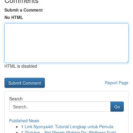
Submit a Comment
No HTML
HTML is disabled
Report Page
Search
Go
Published News
1
Link Nyonya4d: Tutorial Lengkap untuk Pemula
1
Thriving – Not Merely Making Do: Wellness Exist...