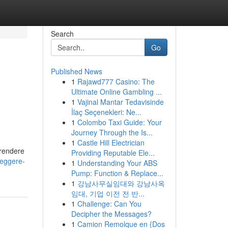
Search
Go
Published News
1
Rajawd777 Casino: The
Ultimate Online Gambling ...
1
Vajinal Mantar Tedavisinde
İlaç Seçenekleri: Ne...
1
Colombo Taxi Guide: Your
Journey Through the Is...
1
Castle Hill Electrician
prendere
Providing Reputable Ele...
leggere-
1
Understanding Your ABS
Pump: Function & Replace...
1
강남사무실임대와 강남사옥
임대, 기업 이전 전 반...
1
Challenge: Can You
Decipher the Messages?
1
Camion Remolque en {Dos