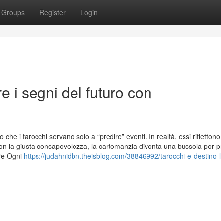
Groups
Register
Login
e i segni del futuro con
s
 che i tarocchi servano solo a “predire” eventi. In realtà, essi riflettono
 Con la giusta consapevolezza, la cartomanzia diventa una bussola per 
ore Ogni
https://judahnidbn.theisblog.com/38846992/tarocchi-e-destino-