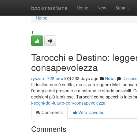
Home
bookmarkfame
Home
New
Submit
Home
1
Tarocchi e Destino: legger
consapevolezza
ryszardr728mew5
238 days ago
News
Discus
Il destino non è scritto, ma si può leggere Molti pensano
l’energia del presente e mostrano le strade possibili.
decisioni più luminose. Tarocchi come specchio interi
i-segni-del-futuro-con-consapevolezza
Comments
Who Upvoted
Comments