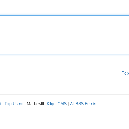
Rep
d
|
Top Users
| Made with
Kliqqi CMS
|
All RSS Feeds