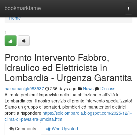
Home
bookmarkfame
Togg
navi
Home
1
Pronto Intervento Fabbro,
Idraulico ed Elettricista in
Lombardia - Urgenza Garantita
haleemactgk988537
236 days ago
News
Discuss
Affronta problemi impreviste nella tua abitazione o attività in
Lombardia con il nostro servizio di pronto intervento specializzato!
Siamo un gruppo di serratori, plombieri ed manutentori elettrici
pronti a rispondere
https://sololombardia.blogspot.com/2025/12/il-
clima-di-pavia-tra-umidita.html
Comments
Who Upvoted